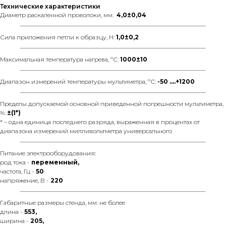
Технические характеристики
Диаметр раскаленной проволоки, мм:
4,0±0,04
Сила приложения петли к образцу, Н:
1,0±0,2
Максимальная температура нагрева, ºС:
1000±10
Диапазон измерений температуры мультиметра, ºС:
-50 ….+1200
Пределы допускаемой основной приведенной погрешности мультиметра,
%:
±(1*)
* – одна единица последнего разряда, выраженная в процентах от
диапазона измерений милливольтметра универсального
Питание электрооборудования:
род тока -
переменный,
частота, Гц -
50
напряжение, В -
220
Габаритные размеры стенда, мм: не более
длина -
553,
ширина -
205,