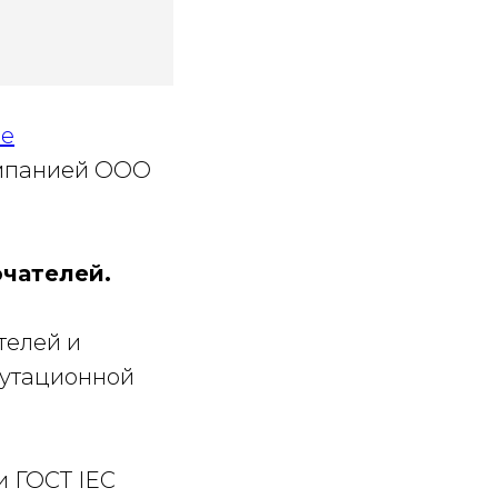
ое
омпанией ООО
чателей.
телей и
мутационной
и ГОСТ IEC